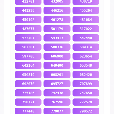
412701
432005
438719
441239
446216
455264
459192
461278
481684
487677
501179
517022
522407
543413
547440
562301
580336
589314
597708
606900
623654
642164
649490
653548
656819
668261
682426
692076
695727
707899
725186
742438
747650
750721
767596
772578
777440
779077
790572